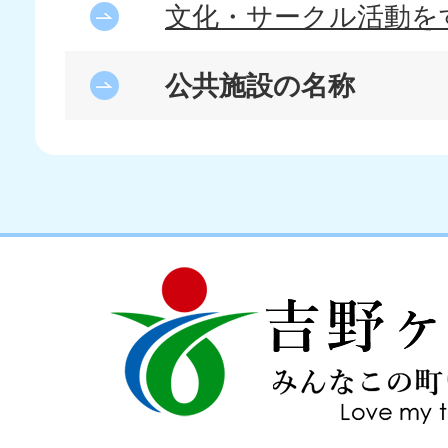
文化・サークル活動を
公共施設の名称
吉
love
野
my
ヶ
town
里
町