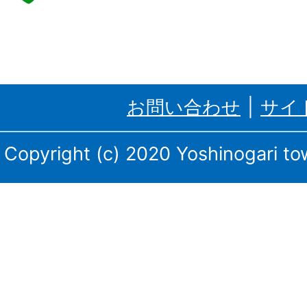
野
ケ
里
お問い合わせ
サイ
町、
三
Copyright (c) 2020 Yoshinogari tow
田
川
庁
舎・
東
脊