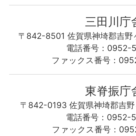
み
三田川庁
ん
〒842-8501 佐賀県神埼郡吉
な
こ
電話番号：0952-53
の
ファックス番号：0952-
町
愛
東脊振庁
し
〒842-0193 佐賀県神埼郡吉
て
電話番号：0952-52
る
ファックス番号：0952-