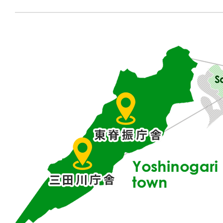
佐
賀
県
東
部
に
位
置
す
る
吉