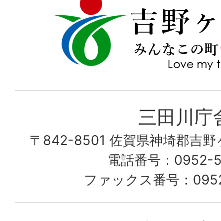
吉
love
野
my
ヶ
town
里
町
み
三田川庁
ん
〒842-8501 佐賀県神埼郡吉
な
こ
電話番号：0952-53
の
ファックス番号：0952-
町
愛