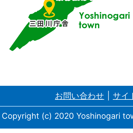
位
置
す
る
吉
野
ケ
里
お問い合わせ
サイ
町、
三
Copyright (c) 2020 Yoshinogari tow
田
川