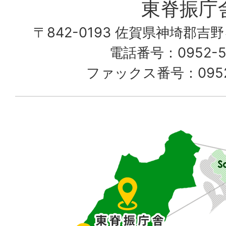
東脊振庁
し
〒842-0193 佐賀県神埼郡吉
て
電話番号：0952-52
る
ファックス番号：0952-
佐
賀
県
東
部
に