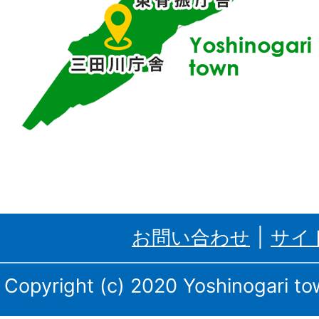
位
置
す
る
吉
野
ケ
里
お問い合わせ
サイ
町、
三
Copyright (c) 2020 Yoshinogari tow
田