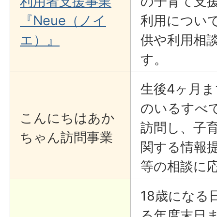
利用者支援事業
の子育て支
『Neue（ノイ
利用につい
エ）』
供や利用相
す。
生後4ヶ月
のいるすべ
こんにちはあか
訪問し、子
ちゃん訪問事業
関する情報
等の相談に
18歳になる
る年度末日