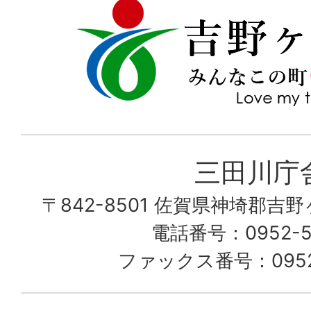
吉
love
野
my
ヶ
town
里
町
み
三田川庁
ん
〒842-8501 佐賀県神埼郡吉
な
こ
電話番号：0952-53
の
ファックス番号：0952-
町