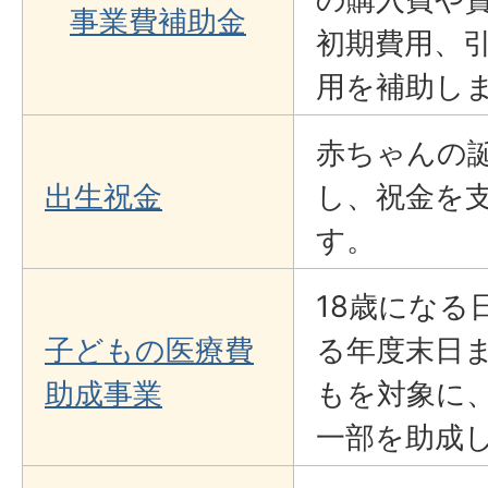
事業費補助金
初期費用、
用を補助し
赤ちゃんの
出生祝金
し、祝金を
す。
18歳になる
子どもの医療費
る年度末日
助成事業
もを対象に
一部を助成