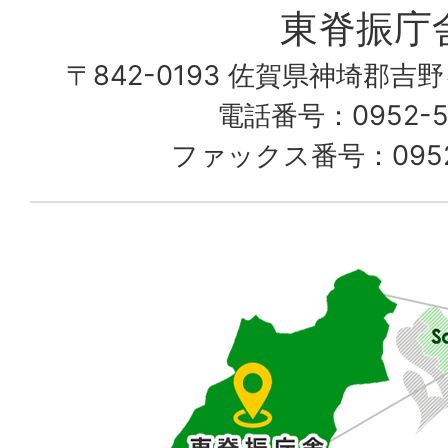
愛
東脊振庁
し
〒842-0193 佐賀県神埼郡吉
て
電話番号：0952-52
る
ファックス番号：0952-
佐
賀
県
東
部
に