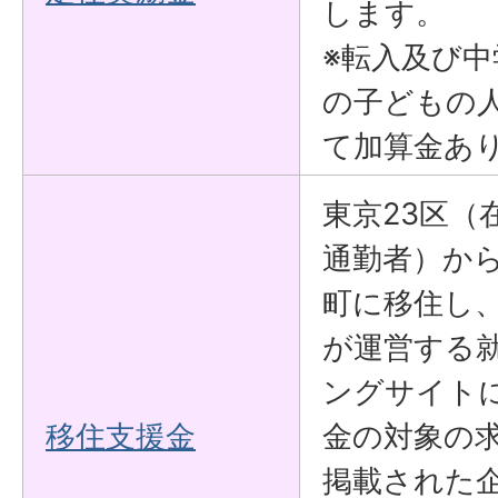
します。
※転入及び中
の子どもの
て加算金あ
東京23区（
通勤者）か
町に移住し
が運営する
ングサイト
移住支援金
金の対象の
掲載された