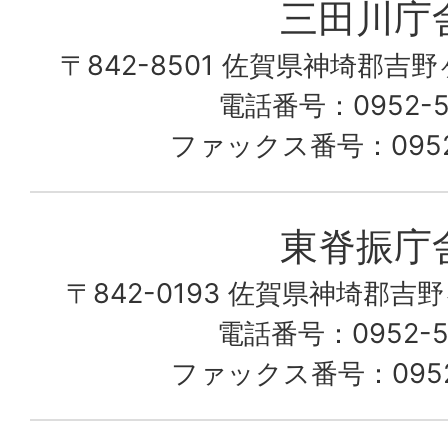
三田川庁
ん
〒842-8501 佐賀県神埼郡吉
な
こ
電話番号：0952-53
の
ファックス番号：0952-
町
愛
東脊振庁
し
〒842-0193 佐賀県神埼郡吉
て
電話番号：0952-52
る
ファックス番号：0952-
佐