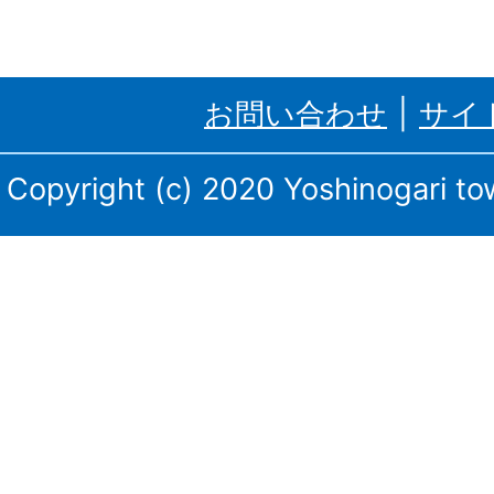
ケ
里
お問い合わせ
サイ
町、
三
Copyright (c) 2020 Yoshinogari tow
田
川
庁
舎・
東
脊
振