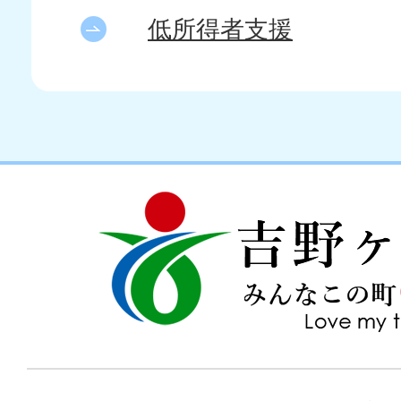
低所得者支援
吉
love
野
my
ヶ
town
里
町
み