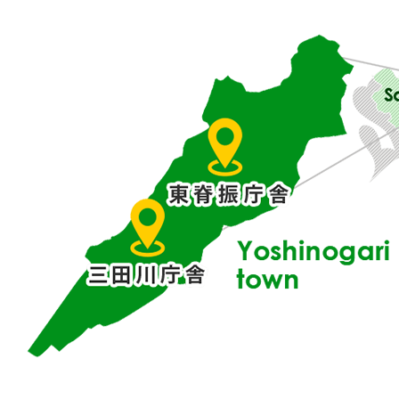
賀
県
東
部
に
位
置
す
る
吉
野